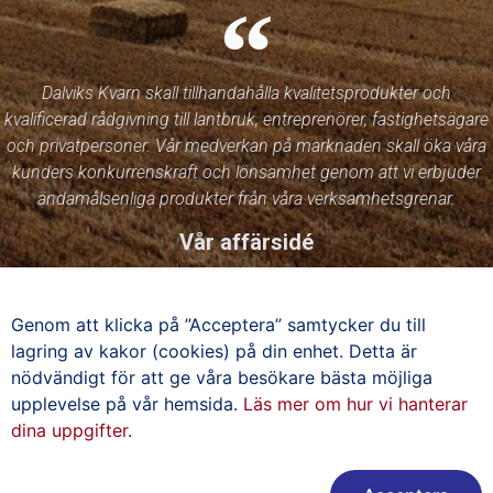
Dalviks Kvarn skall tillhandahålla kvalitetsprodukter och
kvalificerad rådgivning till lantbruk, entreprenörer, fastighetsägare
och privatpersoner. Vår medverkan på marknaden skall öka våra
kunders konkurrenskraft och lönsamhet genom att vi erbjuder
ändamålsenliga produkter från våra verksamhetsgrenar.
Vår affärsidé
Genom att klicka på ”Acceptera” samtycker du till
Du hittar oss även på Facebook!
lagring av kakor (cookies) på din enhet. Detta är
nödvändigt för att ge våra besökare bästa möjliga
upplevelse på vår hemsida.
Läs mer om hur vi hanterar
Borlänge
Djurås
Falun
Löa
dina uppgifter
.