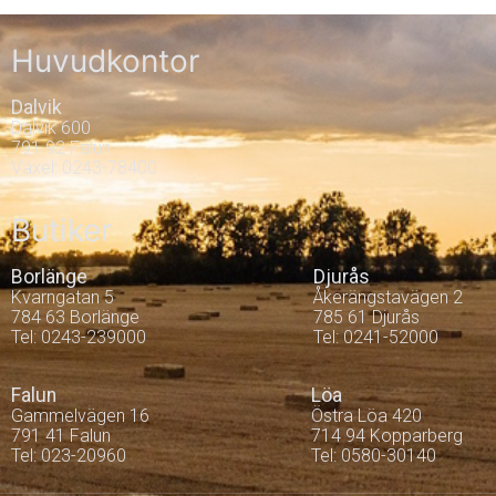
Huvudkontor
Dalvik
Dalvik 600
791 92 Falun
Växel: 0243-78400
Butiker
Borlänge
Djurås
Kvarngatan 5
Åkerängstavägen 2
784 63 Borlänge
785 61 Djurås
Tel: 0243-239000
Tel: 0241-52000
Falun
Löa
Gammelvägen 16
Östra Löa 420
791 41 Falun
714 94 Kopparberg
Tel: 023-20960
Tel: 0580-30140