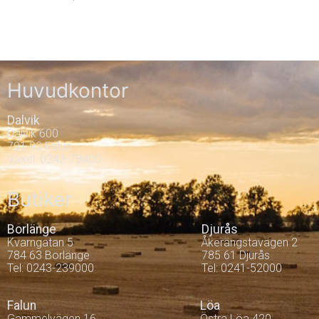
Huvudkontor
Dalvik
Dalvik 600
791 92 Falun
Växel: 0243-78400
Butiker
Borlänge
Djurås
Kvarngatan 5
Åkerängstavägen 2
784 63 Borlänge
785 61 Djurås
Tel: 0243-239000
Tel: 0241-52000
Falun
Löa
Gammelvägen 16
Östra Löa 420